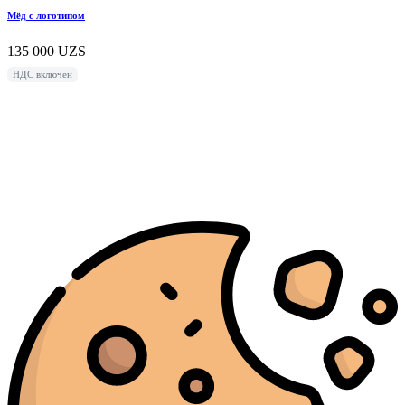
Мёд с логотипом
135 000
UZS
НДС включен