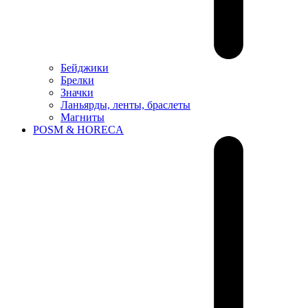
Бейджики
Брелки
Значки
Ланьярды, ленты, браслеты
Магниты
РOSM & HORECA