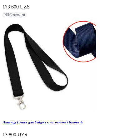
173 600
UZS
НДС включен
Ланьярд (лента для бейджа с логотипом) Базовый
13 800
UZS