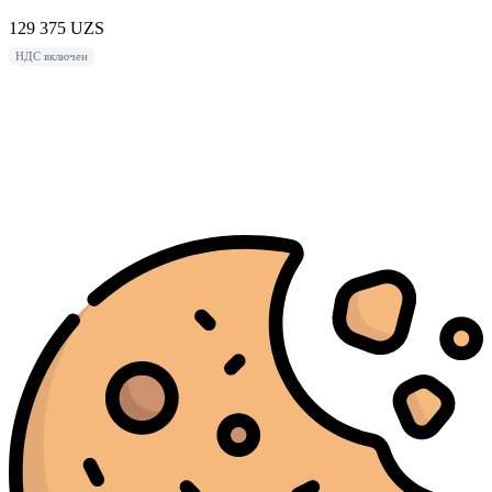
129 375
UZS
НДС включен